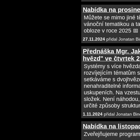
Nabídka na prosin
Můžete se mimo jiné t
vánoční tematikou a t
obloze v roce 2025 📅
27.11.2024
přidal Jonatan Bi
Přednáška Mgr. Ja
hvězd" ve čtvrtek 2
Systémy s více hvězda
rozvíjejícím tématům s
setkáváme s dvojhvězd
nenahraditelné informa
uskupeních. Na vzestu
složek. Není náhodou
určité způsoby struktu
1.11.2024
přidal Jonatan Bin
Nabídka na listopa
Zveřejňujeme program