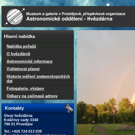
Přihlásit
Hlavní nabídka
Nabídka pořadů
O hvězdárně
Astronomické informace
Viditelnost planet
Historie měření meteorologických
dat
Fotogalerie, výstavy
Odkazy na zajímavé adresy
Kontakty
Útvar hvězdárna
Kolářovy sady 3348
796 01 Prostějov
Tel.: +420 724 013 039