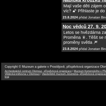
Nabídka kroužků na
Mají vaše děti zájem 
víc? 🌠 Přihlaste je d
23.8.2024
přidal Jonatan Bin
Noc vědců 27. 9. 2
Letos se hvězdárna za
Proměna 🎇. Těšit se m
proměny světla 🎆
23.8.2024
přidal Jonatan Bin
Copyright © Muzeum a galerie v Prostějově, příspěvková organizace Ol
Archeologické centrum Olomouc, příspěvková organizace
|
Muzeum Komenského v Přer
Vědecká knihovna v Olomouci
|
Vlastivědné muzeum Jesenicka, příspěvková organiza
kraj