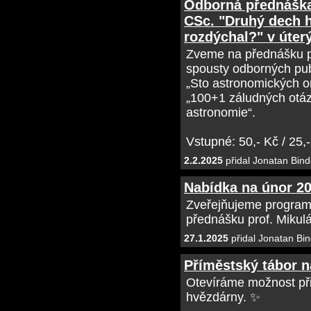
Odborná přednáška
CSc. "Druhý dech 
rozdýchal?" v úterý
Zveme na přednášku p
spousty odborných pub
„Sto astronomických 
„100+1 záludných otáz
astronomie“.
Vstupné: 50,- Kč / 25,-
2.2.2025
přidal Jonatan Bind
Nabídka na únor 2
Zveřejňujeme programo
přednášku prof. Mikul
27.1.2025
přidal Jonatan Bin
Příměstský tábor 
Otevíráme možnost přih
hvězdárny. ✨