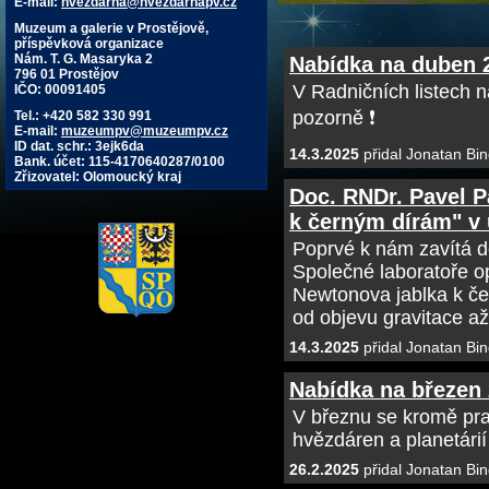
E-mail:
hvezdarna@hvezdarnapv.cz
Muzeum a galerie v Prostějově,
příspěvková organizace
Nám. T. G. Masaryka 2
Nabídka na duben 
796 01 Prostějov
V Radničních listech n
IČO: 00091405
pozorně ❗
Tel.: +420 582 330 991
E-mail:
muzeumpv@muzeumpv.cz
ID dat. schr.: 3ejk6da
14.3.2025
přidal Jonatan Bin
Bank. účet: 115-4170640287/0100
Zřizovatel: Olomoucký kraj
Doc. RNDr. Pavel P
k černým dírám" v ú
Poprvé k nám zavítá d
Společné laboratoře o
Newtonova jablka k če
od objevu gravitace a
14.3.2025
přidal Jonatan Bin
Nabídka na březen
V březnu se kromě pr
hvězdáren a planetári
26.2.2025
přidal Jonatan Bin