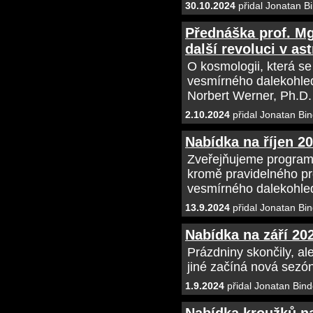
30.10.2024
přidal Jonatan B
Přednáška prof. Mg
další revoluci v ast
O kosmologii, která s
vesmírného dalekohle
Norbert Werner, Ph.D.
2.10.2024
přidal Jonatan Bin
Nabídka na říjen 2
Zveřejňujeme programo
kromě pravidelného p
vesmírného dalekohl
13.9.2024
přidal Jonatan Bin
Nabídka na září 20
Prázdniny skončily, al
jiné začíná nová sezó
1.9.2024
přidal Jonatan Bind