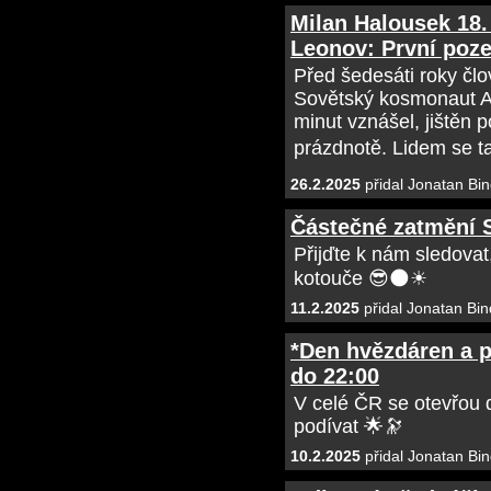
Milan Halousek 18.
Leonov: První poz
Před šedesáti roky člo
Sovětský kosmonaut Al
minut vznášel, jištěn
prázdnotě. Lidem se ta
26.2.2025
přidal Jonatan Bin
Částečné zatmění S
Přijďte k nám sledovat
kotouče 😎🌑☀
11.2.2025
přidal Jonatan Bin
*Den hvězdáren a pl
do 22:00
V celé ČR se otevřou d
podívat 🌟🔭
10.2.2025
přidal Jonatan Bin