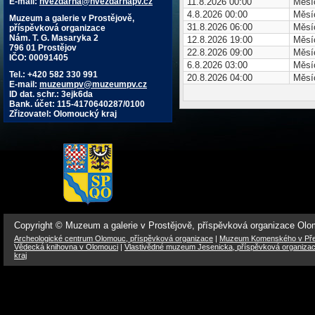
11.8.2026 00:00
Měsíc
E-mail:
hvezdarna@hvezdarnapv.cz
4.8.2026 00:00
Měsíc
Muzeum a galerie v Prostějově,
31.8.2026 06:00
Měsíc
příspěvková organizace
Nám. T. G. Masaryka 2
12.8.2026 19:00
Měsíc
796 01 Prostějov
22.8.2026 09:00
Měsí
IČO: 00091405
6.8.2026 03:00
Měsíc
Tel.: +420 582 330 991
20.8.2026 04:00
Měsíc
E-mail:
muzeumpv@muzeumpv.cz
ID dat. schr.: 3ejk6da
Bank. účet: 115-4170640287/0100
Zřizovatel: Olomoucký kraj
Copyright © Muzeum a galerie v Prostějově, příspěvková organizace Ol
Archeologické centrum Olomouc, příspěvková organizace
|
Muzeum Komenského v Přer
Vědecká knihovna v Olomouci
|
Vlastivědné muzeum Jesenicka, příspěvková organiza
kraj