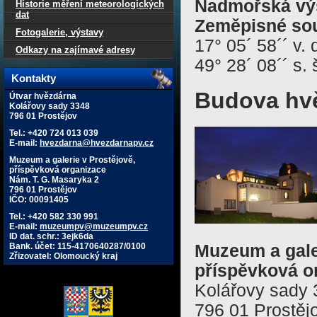
Nadmořská vý
Historie měření meteorologických
dat
Zeměpisné sou
Fotogalerie, výstavy
17° 05´ 58´´ v. 
Odkazy na zajímavé adresy
49° 28´ 08´´ s. 
Kontakty
Budova hv
Útvar hvězdárna
Kolářovy sady 3348
796 01 Prostějov
Tel.: +420 724 013 039
E-mail:
hvezdarna@hvezdarnapv.cz
Muzeum a galerie v Prostějově,
příspěvková organizace
Nám. T. G. Masaryka 2
796 01 Prostějov
IČO: 00091405
Tel.: +420 582 330 991
E-mail:
muzeumpv@muzeumpv.cz
ID dat. schr.: 3ejk6da
Bank. účet: 115-4170640287/0100
Muzeum a gale
Zřizovatel: Olomoucký kraj
příspěvková o
Kolářovy sady
796 01 Prostěj