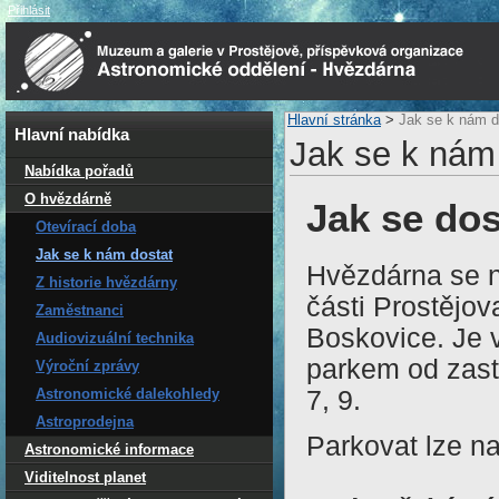
Přihlásit
Hlavní stránka
>
Jak se k nám d
Hlavní nabídka
Jak se k nám
Nabídka pořadů
O hvězdárně
Jak se do
Otevírací doba
Jak se k nám dostat
Hvězdárna se n
Z historie hvězdárny
části Prostějov
Zaměstnanci
Boskovice. Je 
Audiovizuální technika
parkem od zastá
Výroční zprávy
7, 9.
Astronomické dalekohledy
Astroprodejna
Parkovat lze na
Astronomické informace
Viditelnost planet