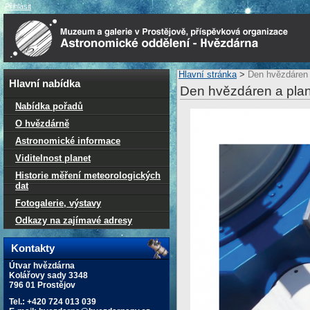
Přihlásit
Hlavní stránka
>
Den hvězdáren a
Hlavní nabídka
Den hvězdáren a plane
Nabídka pořadů
O hvězdárně
Astronomické informace
Viditelnost planet
Historie měření meteorologických
dat
Fotogalerie, výstavy
Odkazy na zajímavé adresy
Kontakty
Útvar hvězdárna
Kolářovy sady 3348
796 01 Prostějov
Tel.: +420 724 013 039