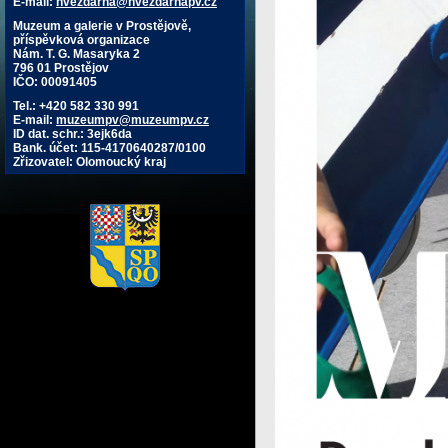
E-mail:
hvezdarna@hvezdarnapv.cz
Muzeum a galerie v Prostějově,
příspěvková organizace
Nám. T. G. Masaryka 2
796 01 Prostějov
IČO: 00091405
Tel.: +420 582 330 991
E-mail:
muzeumpv@muzeumpv.cz
ID dat. schr.: 3ejk6da
Bank. účet: 115-4170640287/0100
Zřizovatel: Olomoucký kraj