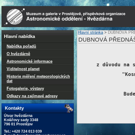
Přihlásit
Hlavní stránka
>
DUBNOVÁ PŘ
Hlavní nabídka
DUBNOVÁ PŘEDNÁ
Nabídka pořadů
O hvězdárně
Astronomické informace
z důvodu na 
Viditelnost planet
"Kos
Historie měření meteorologických
dat
Fotogalerie, výstavy
Bud
Odkazy na zajímavé adresy
Kontakty
Útvar hvězdárna
Kolářovy sady 3348
796 01 Prostějov
Tel.: +420 724 013 039