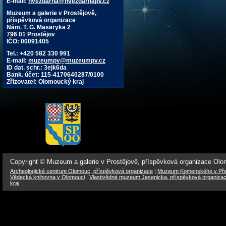
E-mail:
hvezdarna@hvezdarnapv.cz
Muzeum a galerie v Prostějově,
příspěvková organizace
Nám. T. G. Masaryka 2
796 01 Prostějov
IČO: 00091405
Tel.: +420 582 330 991
E-mail:
muzeumpv@muzeumpv.cz
ID dat. schr.: 3ejk6da
Bank. účet: 115-4170640287/0100
Zřizovatel: Olomoucký kraj
Copyright © Muzeum a galerie v Prostějově, příspěvková organizace Ol
Archeologické centrum Olomouc, příspěvková organizace
|
Muzeum Komenského v Přer
Vědecká knihovna v Olomouci
|
Vlastivědné muzeum Jesenicka, příspěvková organiza
kraj