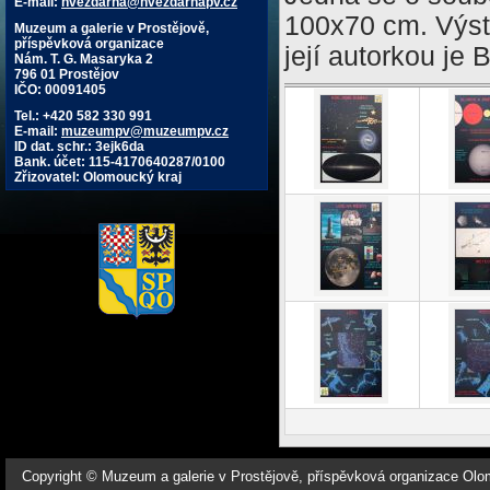
E-mail:
hvezdarna@hvezdarnapv.cz
100x70 cm. Výst
Muzeum a galerie v Prostějově,
příspěvková organizace
její autorkou j
Nám. T. G. Masaryka 2
796 01 Prostějov
IČO: 00091405
Tel.: +420 582 330 991
E-mail:
muzeumpv@muzeumpv.cz
ID dat. schr.: 3ejk6da
Bank. účet: 115-4170640287/0100
Zřizovatel: Olomoucký kraj
Copyright © Muzeum a galerie v Prostějově, příspěvková organizace Ol