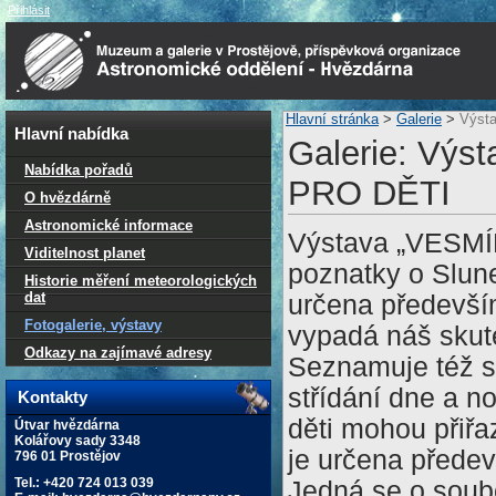
Přihlásit
Hlavní stránka
>
Galerie
>
Výst
Hlavní nabídka
Galerie: Vý
Nabídka pořadů
PRO DĚTI
O hvězdárně
Astronomické informace
Výstava „VESMÍ
Viditelnost planet
poznatky o Slun
Historie měření meteorologických
dat
určena především
Fotogalerie, výstavy
vypadá náš skut
Odkazy na zajímavé adresy
Seznamuje též s
střídání dne a n
Kontakty
děti mohou přiř
Útvar hvězdárna
Kolářovy sady 3348
je určena předevš
796 01 Prostějov
Tel.: +420 724 013 039
Jedná se o soub