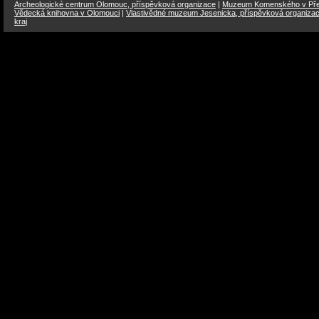
Archeologické centrum Olomouc, příspěvková organizace
|
Muzeum Komenského v Přer
Vědecká knihovna v Olomouci
|
Vlastivědné muzeum Jesenicka, příspěvková organiza
kraj