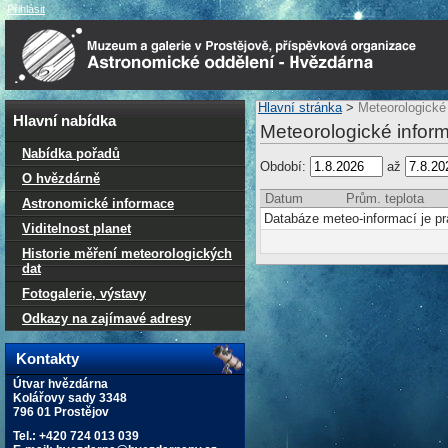
Přihlásit
Hlavní stránka
>
Meteorologické
Hlavní nabídka
Meteorologické infor
Nabídka pořadů
Období:
až
O hvězdárně
Datum
Prům. teplota
Astronomické informace
Databáze meteo-informací je p
Viditelnost planet
Historie měření meteorologických
dat
Fotogalerie, výstavy
Odkazy na zajímavé adresy
Kontakty
Útvar hvězdárna
Kolářovy sady 3348
796 01 Prostějov
Tel.: +420 724 013 039