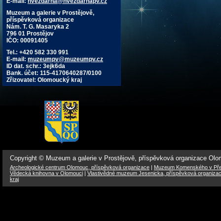
E-mail:
hvezdarna@hvezdarnapv.cz
Muzeum a galerie v Prostějově,
příspěvková organizace
Nám. T. G. Masaryka 2
796 01 Prostějov
IČO: 00091405
Tel.: +420 582 330 991
E-mail:
muzeumpv@muzeumpv.cz
ID dat. schr.: 3ejk6da
Bank. účet: 115-4170640287/0100
Zřizovatel: Olomoucký kraj
Copyright © Muzeum a galerie v Prostějově, příspěvková organizace Ol
Archeologické centrum Olomouc, příspěvková organizace
|
Muzeum Komenského v Přer
Vědecká knihovna v Olomouci
|
Vlastivědné muzeum Jesenicka, příspěvková organiza
kraj