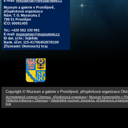
E-mail:
hvezdarna@hvezdarnapv.cz
Muzeum a galerie v Prostějově,
příspěvková organizace
Nám. T. G. Masaryka 2
796 01 Prostějov
IČO: 00091405
Tel.: +420 582 330 991
E-mail:
muzeumpv@muzeumpv.cz
ID dat. schr.: 3ejk6da
Bank. účet: 115-4170640287/0100
Zřizovatel: Olomoucký kraj
Copyright © Muzeum a galerie v Prostějově, příspěvková organizace Ol
Archeologické centrum Olomouc, příspěvková organizace
|
Muzeum Komenského v Přer
Vědecká knihovna v Olomouci
|
Vlastivědné muzeum Jesenicka, příspěvková organiza
kraj