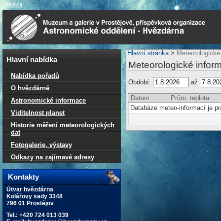
Přihlásit
Hlavní stránka
>
Meteorologické
Hlavní nabídka
Meteorologické infor
Nabídka pořadů
Období:
až
O hvězdárně
Datum
Prům. teplota
Astronomické informace
Databáze meteo-informací je p
Viditelnost planet
Historie měření meteorologických
dat
Fotogalerie, výstavy
Odkazy na zajímavé adresy
Kontakty
Útvar hvězdárna
Kolářovy sady 3348
796 01 Prostějov
Tel.: +420 724 013 039