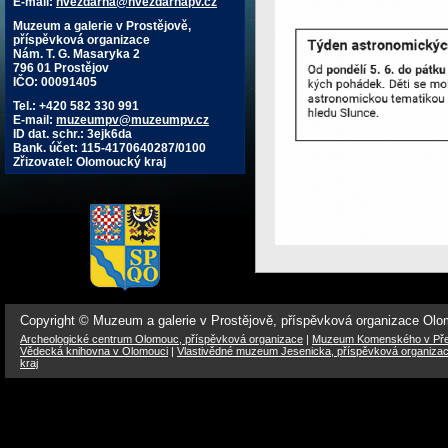
E-mail:
hvezdarna@hvezdarnapv.cz
Muzeum a galerie v Prostějově,
příspěvková organizace
Nám. T. G. Masaryka 2
796 01 Prostějov
IČO: 00091405
Tel.: +420 582 330 991
E-mail:
muzeumpv@muzeumpv.cz
ID dat. schr.: 3ejk6da
Bank. účet: 115-4170640287/0100
Zřizovatel: Olomoucký kraj
Copyright © Muzeum a galerie v Prostějově, příspěvková organizace Ol
Archeologické centrum Olomouc, příspěvková organizace
|
Muzeum Komenského v Přer
Vědecká knihovna v Olomouci
|
Vlastivědné muzeum Jesenicka, příspěvková organiza
kraj