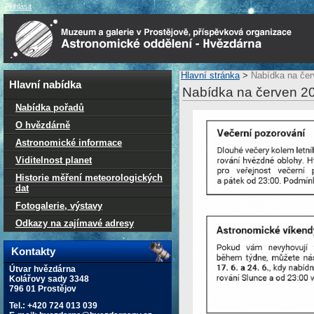
Přihlásit
Hlavní stránka
>
Nabídka na čer
Hlavní nabídka
Nabídka na červen 2
Nabídka pořadů
O hvězdárně
Astronomické informace
Viditelnost planet
Historie měření meteorologických
dat
Fotogalerie, výstavy
Odkazy na zajímavé adresy
Kontakty
Útvar hvězdárna
Kolářovy sady 3348
796 01 Prostějov
Tel.: +420 724 013 039