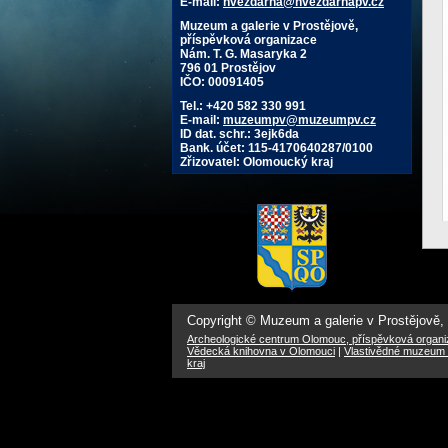
E-mail:
hvezdarna@hvezdarnapv.cz
Muzeum a galerie v Prostějově,
příspěvková organizace
Nám. T. G. Masaryka 2
796 01 Prostějov
IČO: 00091405
Tel.: +420 582 330 991
E-mail:
muzeumpv@muzeumpv.cz
ID dat. schr.: 3ejk6da
Bank. účet: 115-4170640287/0100
Zřizovatel: Olomoucký kraj
Copyright © Muzeum a galerie v Prostějově,
Archeologické centrum Olomouc, příspěvková organ
Vědecká knihovna v Olomouci
|
Vlastivědné muzeum 
kraj