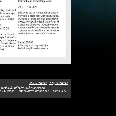
Jak k nám?
|
Kdy k nám?
rostějově, příspěvková organizace
m v Šumperku, příspěvková organizace
|
Olomoucký