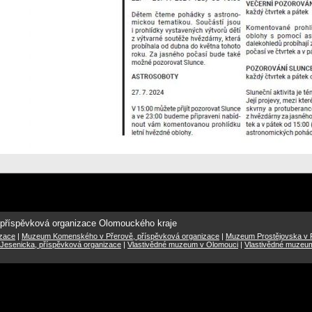
 příspěvková organizace Olomouckého kraje
izace
|
Muzeum Komenského v Přerově, příspěvková organizace
|
Muzeum Prostějovska v P
Jesenicka, příspěvková organizace
|
Vlastivědné muzeum v Olomouci
|
Vlastivědné muzeu