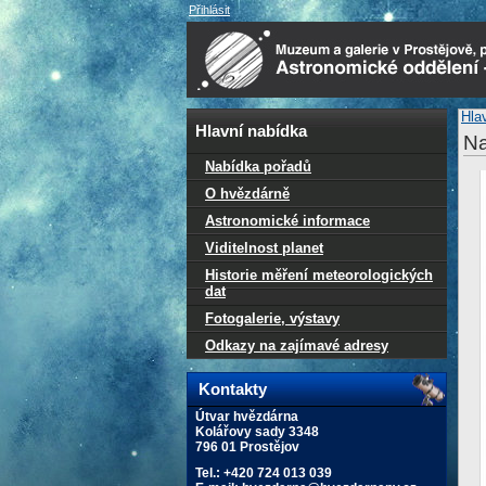
Přihlásit
Hla
Hlavní nabídka
Na
Nabídka pořadů
O hvězdárně
Astronomické informace
Viditelnost planet
Historie měření meteorologických
dat
Fotogalerie, výstavy
Odkazy na zajímavé adresy
Kontakty
Útvar hvězdárna
Kolářovy sady 3348
796 01 Prostějov
Tel.: +420 724 013 039