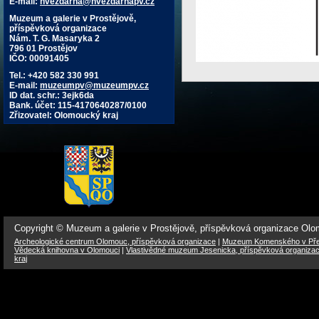
E-mail:
hvezdarna@hvezdarnapv.cz
Muzeum a galerie v Prostějově,
příspěvková organizace
Nám. T. G. Masaryka 2
796 01 Prostějov
IČO: 00091405
Tel.: +420 582 330 991
E-mail:
muzeumpv@muzeumpv.cz
ID dat. schr.: 3ejk6da
Bank. účet: 115-4170640287/0100
Zřizovatel: Olomoucký kraj
Copyright © Muzeum a galerie v Prostějově, příspěvková organizace Ol
Archeologické centrum Olomouc, příspěvková organizace
|
Muzeum Komenského v Přer
Vědecká knihovna v Olomouci
|
Vlastivědné muzeum Jesenicka, příspěvková organiza
kraj