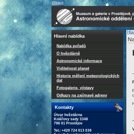
Přihlásit
Hla
Hlavní nabídka
Na
Nabídka pořadů
O hvězdárně
Astronomické informace
Viditelnost planet
Historie měření meteorologických
dat
Fotogalerie, výstavy
P
Odkazy na zajímavé adresy
Kontakty
Útvar hvězdárna
Kolářovy sady 3348
796 01 Prostějov
Tel.: +420 724 013 039