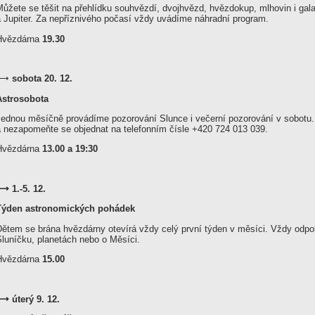
ůžete se těšit na přehlídku souhvězdí, dvojhvězd, hvězdokup, mlhovin i gala
a Jupiter. Za nepříznivého počasí vždy uvádíme náhradní program.
Hvězdárna
19.30
⟶
sobota 20. 12.
Astrosobota
Jednou měsíčně provádíme pozorování Slunce i večerní pozorování v sobotu. U
a nezapomeňte se objednat na telefonním čísle +420 724 013 039.
Hvězdárna
13.00 a 19:30
⟶ 1.-5. 12.
Týden astronomických pohádek
Dětem se brána hvězdárny otevírá vždy celý první týden v měsíci. Vždy odpo
Sluníčku, planetách nebo o Měsíci.
Hvězdárna
15.00
⟶ úterý 9. 12.