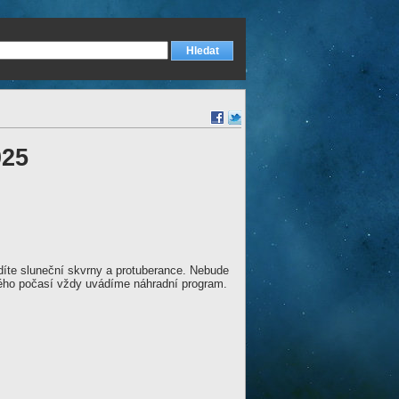
025
idíte sluneční skvrny a protuberance. Nebude
ivého počasí vždy uvádíme náhradní program.