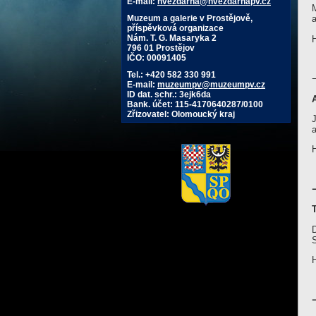
E-mail:
hvezdarna@hvezdarnapv.cz
M
Muzeum a galerie v Prostějově,
příspěvková organizace
Nám. T. G. Masaryka 2
796 01 Prostějov
IČO: 00091405
Tel.: +420 582 330 991
E-mail:
muzeumpv@muzeumpv.cz
ID dat. schr.: 3ejk6da
Bank. účet: 115-4170640287/0100
Zřizovatel: Olomoucký kraj