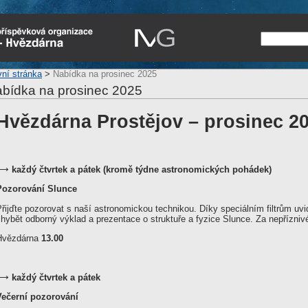
vní stránka
>
Nabídka na prosinec 2025
bídka na prosinec 2025
Hvězdárna Prostějov – prosinec 2
⟶
každý čtvrtek a pátek
(kromě týdne astronomických pohádek)
Pozorování Slunce
řijďte pozorovat s naší astronomickou technikou. Díky speciálním filtrům uv
chybět odborný výklad a prezentace o struktuře a fyzice Slunce. Za nepřízn
Hvězdárna
13.00
⟶
každý čtvrtek a pátek
Večerní pozorování