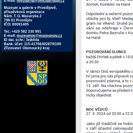
E-mail:
hvezdarna@hvezdarnapv.cz
Muzeum a galerie v Prostějově,
příspěvková organizace
Nám. T. G. Masaryka 2
796 01 Prostějov
IČO: 00091405
Tel.: +420 582 330 991
E-mail:
muzeumpv@muzeumpv.cz
ID dat. schr.: 3ejk6da
Bank. účet: 115-4170640287/0100
Zřizovatel: Olomoucký kraj