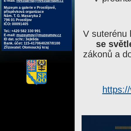
E-mail:
hvezdarna@hvezdarnapv.cz
Muzeum a galerie v Prostějově,
příspěvková organizace
Nám. T. G. Masaryka 2
796 01 Prostějov
IČO: 00091405
V suterénu
Tel.: +420 582 330 991
E-mail:
muzeumpv@muzeumpv.cz
ID dat. schr.: 3ejk6da
se svět
Bank. účet: 115-4170640287/0100
Zřizovatel: Olomoucký kraj
zákonů a do
https: