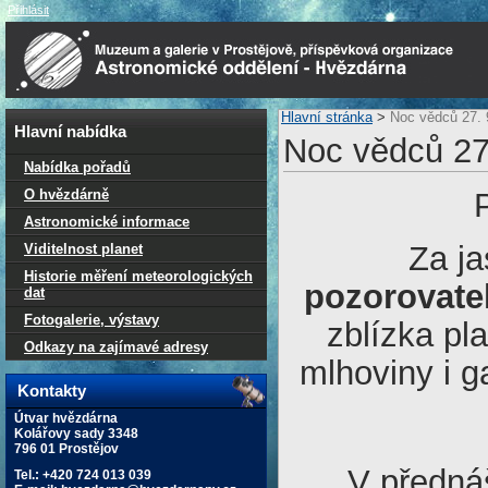
Přihlásit
Hlavní stránka
>
Noc vědců 27. 
Hlavní nabídka
Noc vědců 27
Nabídka pořadů
O hvězdárně
Astronomické informace
Za ja
Viditelnost planet
Historie měření meteorologických
pozorovate
dat
Fotogalerie, výstavy
zblízka pl
Odkazy na zajímavé adresy
mlhoviny i 
Kontakty
Útvar hvězdárna
Kolářovy sady 3348
796 01 Prostějov
V předná
Tel.: +420 724 013 039