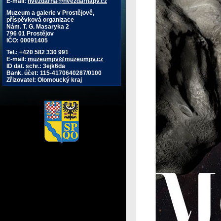
E-mail:
hvezdarna@hvezdarnapv.cz
Muzeum a galerie v Prostějově,
příspěvková organizace
Nám. T. G. Masaryka 2
796 01 Prostějov
IČO: 00091405
Tel.: +420 582 330 991
E-mail:
muzeumpv@muzeumpv.cz
ID dat. schr.: 3ejk6da
Bank. účet: 115-4170640287/0100
Zřizovatel: Olomoucký kraj