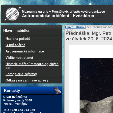
Přihlásit
Hlavní stránka
>
Přednáška: Mgr.
Hlavní nabídka
18:00
Přednáška: Mgr. Petr 
ve čtvrtek 20. 6. 202
Nabídka pořadů
O hvězdárně
Astronomické informace
Viditelnost planet
Historie měření meteorologických
dat
Fotogalerie, výstavy
Odkazy na zajímavé adresy
Kontakty
Útvar hvězdárna
Kolářovy sady 3348
796 01 Prostějov
Tel.: +420 724 013 039