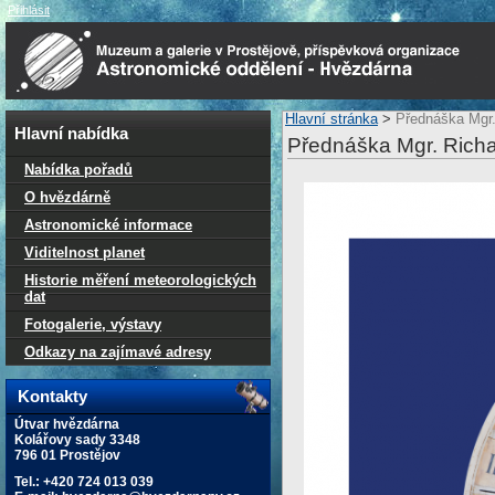
Přihlásit
Hlavní stránka
>
Přednáška Mgr.
Hlavní nabídka
Přednáška Mgr. Richar
Nabídka pořadů
O hvězdárně
Astronomické informace
Viditelnost planet
Historie měření meteorologických
dat
Fotogalerie, výstavy
Odkazy na zajímavé adresy
Kontakty
Útvar hvězdárna
Kolářovy sady 3348
796 01 Prostějov
Tel.: +420 724 013 039