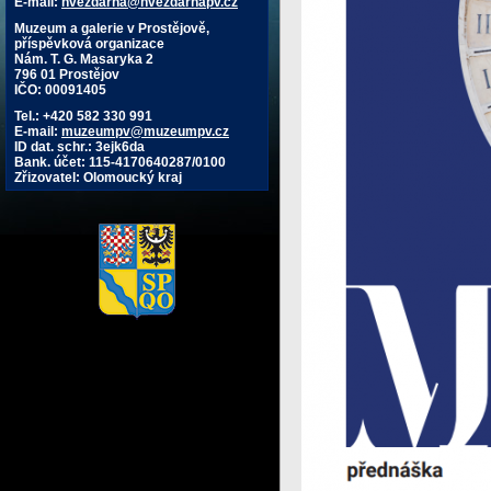
E-mail:
hvezdarna@hvezdarnapv.cz
Muzeum a galerie v Prostějově,
příspěvková organizace
Nám. T. G. Masaryka 2
796 01 Prostějov
IČO: 00091405
Tel.: +420 582 330 991
E-mail:
muzeumpv@muzeumpv.cz
ID dat. schr.: 3ejk6da
Bank. účet: 115-4170640287/0100
Zřizovatel: Olomoucký kraj