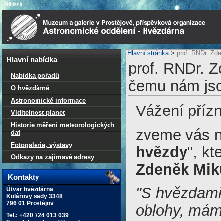
Přihlásit
Hlavní stránka
>
prof. RNDr. Zd
Hlavní nabídka
prof. RNDr. 
Nabídka pořadů
čemu nám jso
O hvězdárně
Astronomické informace
Vážení přízn
Viditelnost planet
Historie měření meteorologických
zveme vás n
dat
Fotogalerie, výstavy
hvězdy
", k
Odkazy na zajímavé adresy
Zdeněk Miku
Kontakty
"S hvězdami,
Útvar hvězdárna
Kolářovy sady 3348
796 01 Prostějov
oblohy, mám
Tel.: +420 724 013 039