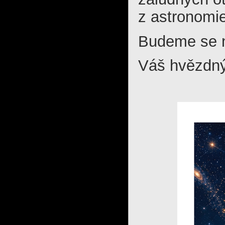
z astronomie
Budeme se n
Váš hvězdn