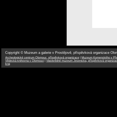
Copyright © Muzeum a galerie v Prostějově, příspěvková organizace Ol
Archeologické centrum Olomouc, příspěvková organizace
|
Muzeum Komenského v Přer
Vědecká knihovna v Olomouci
|
Vlastivědné muzeum Jesenicka, příspěvková organiza
kraj