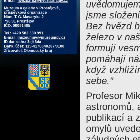
E-mail:
hvezdarna@hvezdarnapv.cz
uvědomujeme
Muzeum a galerie v Prostějově,
jsme složeni
příspěvková organizace
Nám. T. G. Masaryka 2
796 01 Prostějov
Bez hvězd by
IČO: 00091405
Tel.: +420 582 330 991
železo v naš
E-mail:
muzeumpv@muzeumpv.cz
ID dat. schr.: 3ejk6da
formují vesm
Bank. účet: 115-4170640287/0100
Zřizovatel: Olomoucký kraj
pomáhají ná
když vzhlíž
sebe."
Profesor Mik
astronomů, 
publikací a
omylů uvede
záludných ot