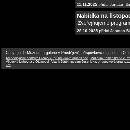
11.11.2025
přidal Jonatan Bi
Nabídka na listopa
Zveřejňujeme programo
29.10.2025
přidal Jonatan B
Copyright © Muzeum a galerie v Prostějově, příspěvková organizace Ol
Archeologické centrum Olomouc, příspěvková organizace
|
Muzeum Komenského v Přer
Vědecká knihovna v Olomouci
|
Vlastivědné muzeum Jesenicka, příspěvková organiza
kraj