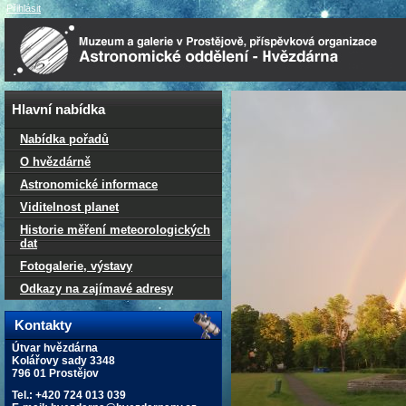
Přihlásit
Hlavní nabídka
Nabídka pořadů
O hvězdárně
Astronomické informace
Viditelnost planet
Historie měření meteorologických
dat
Fotogalerie, výstavy
Odkazy na zajímavé adresy
Kontakty
Útvar hvězdárna
Kolářovy sady 3348
796 01 Prostějov
Tel.: +420 724 013 039