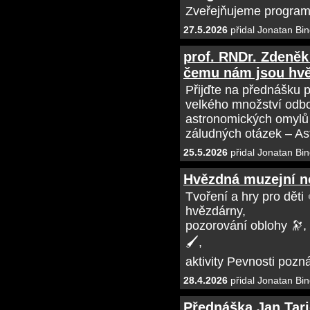
Zveřejňujeme program 
27.5.2026
přidal Jonatan Bin
prof. RNDr. Zdeněk
čemu nám jsou hvěz
Přijďte na přednášku 
velkého množství odbo
astronomických omylů
záludných otázek – As
25.5.2026
přidal Jonatan Bin
Hvězdná muzejní no
Tvoření a hry pro děti 
hvězdárny,
pozorování oblohy 🔭, 
🖌️,
aktivity Pevnosti pozn
28.4.2026
přidal Jonatan Bin
Přednáška Jan Taric