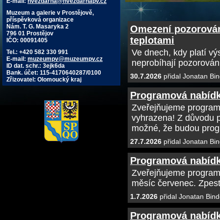
E-mail:
hvezdarna@hvezdarnapv.cz
Muzeum a galerie v Prostějově,
příspěvková organizace
Nám. T. G. Masaryka 2
Omezení pozorován
796 01 Prostějov
teplotami
IČO: 00091405
Ve dnech, kdy platí v
Tel.: +420 582 330 991
E-mail:
muzeumpv@muzeumpv.cz
neprobíhají pozorován
ID dat. schr.: 3ejk6da
Bank. účet: 115-4170640287/0100
30.7.2026
přidal Jonatan Bin
Zřizovatel: Olomoucký kraj
Programová nabídk
Zveřejňujeme program
vyhrazena! Z důvodu p
možné, že budou prog
27.7.2026
přidal Jonatan Bin
Programová nabídk
Zveřejňujeme program
měsíc červenec. Zpest
1.7.2026
přidal Jonatan Bind
Programová nabídk