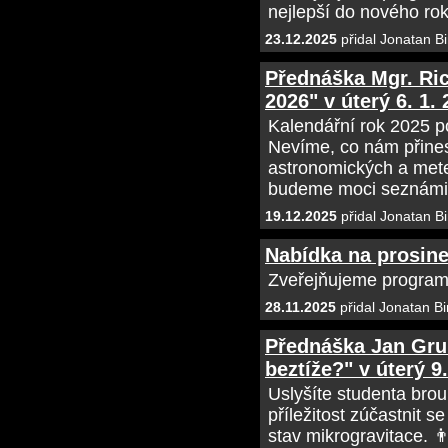
nejlepší do nového rok
23.12.2025
přidal Jonatan B
Přednáška Mgr. Ri
2026" v úterý 6. 1.
Kalendářní rok 2025 p
Nevíme, co nám přines
astronomických a mete
budeme moci seznámit
19.12.2025
přidal Jonatan B
Nabídka na prosin
Zveřejňujeme program
28.11.2025
přidal Jonatan Bi
Přednáška Jan Grun
beztíže?" v úterý 9
Uslyšíte studenta bro
příležitost zúčastnit s
stav mikrogravitace. 👨