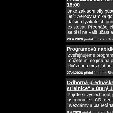
18:00
Jaké základní síly půs
letí? Aerodynamika g
dalších fyzikálních pr
existovat. Přednášející
se těší na Vaši účast 
28.4.2026
přidal Jonatan Bin
Programová nabídk
Zveřejňujeme program
můžete mimo jiné na p
Hvězdnou muzejní noc
27.4.2026
přidal Jonatan Bin
Odborná přednáška
střelnice" v úterý 1
Přijďte si vyslechnout
astronomie v ČR, geo
hvězdárny a planetári
8.4.2026
přidal Jonatan Bind