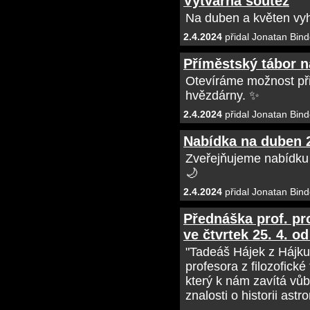
Výtvarná soutěž
Na duben a květen vyh
2.4.2024
přidal Jonatan Bind
Příměstský tábor 
Otevíráme možnost přih
hvězdárny. ✨
2.4.2024
přidal Jonatan Bind
Nabídka na duben 
Zveřejňujeme nabídku
🌙
2.4.2024
přidal Jonatan Bind
Přednáška prof. pr
ve čtvrtek 25. 4. o
"Tadeáš Hájek z Hájku
profesora z filozofick
který k nám zavítá vůb
znalosti o historii as