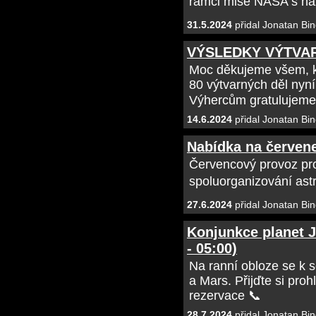
rámci mise NASA s n
31.5.2024
přidal Jonatan Bin
VÝSLEDKY VÝTVA
Moc děkujeme všem, kte
80 výtvarných děl nyní
Výhercům gratulujeme
14.6.2024
přidal Jonatan Bin
Nabídka na červen
Červencový provoz pr
spoluorganizování ast
27.6.2024
přidal Jonatan Bin
Konjunkce planet Ju
- 05:00)
Na ranní obloze se k s
a Mars. Přijďte si proh
rezervace 📞
28.7.2024
přidal Jonatan Bin