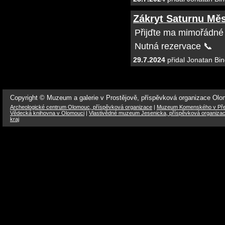
Zákryt Saturnu Měsí
Přijďte ma mimořádné
Nutná rezervace 📞
29.7.2024
přidal Jonatan Bin
Copyright © Muzeum a galerie v Prostějově, příspěvková organizace Ol
Archeologické centrum Olomouc, příspěvková organizace
|
Muzeum Komenského v Přer
Vědecká knihovna v Olomouci
|
Vlastivědné muzeum Jesenicka, příspěvková organiza
kraj