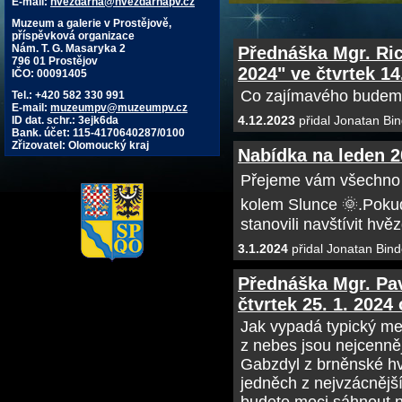
E-mail:
hvezdarna@hvezdarnapv.cz
Muzeum a galerie v Prostějově,
příspěvková organizace
Nám. T. G. Masaryka 2
Přednáška Mgr. Ri
796 01 Prostějov
2024" ve čtvrtek 14
IČO: 00091405
Co zajímavého budeme 
Tel.: +420 582 330 991
E-mail:
muzeumpv@muzeumpv.cz
4.12.2023
přidal Jonatan Bin
ID dat. schr.: 3ejk6da
Bank. účet: 115-4170640287/0100
Zřizovatel: Olomoucký kraj
Nabídka na leden 
Přejeme vám všechno 
kolem Slunce 🌞.Pokud
stanovili navštívit hvě
3.1.2024
přidal Jonatan Bind
Přednáška Mgr. Pa
čtvrtek 25. 1. 2024
Jak vypadá typický met
z nebes jsou nejcenně
Gabzdyl z brněnské hv
jedněch z nejvzácnějš