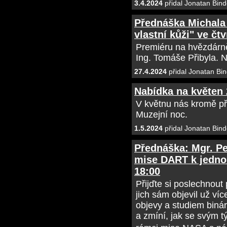
3.4.2024
přidal Jonatan Bind
Přednáška Michala 
vlastní kůži" ve čtv
Premiéru na hvězdárně
Ing. Tomáše Přibyla. Ne
27.4.2024
přidal Jonatan Bin
Nabídka na květen
V květnu nás kromě př
Muzejní noc.
1.5.2024
přidal Jonatan Bind
Přednáška: Mgr. Pet
mise DART k jednom
18:00
Přijďte si poslechnout
jich sám objevil už v
objevy a studiem binár
a zmíní, jak se svým t