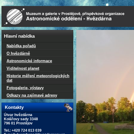
Přihlásit
Hlavní nabídka
Nabídka pořadů
O hvězdárně
Astronomické informace
Viditelnost planet
Historie měření meteorologických
dat
Fotogalerie, výstavy
Odkazy na zajímavé adresy
Kontakty
Útvar hvězdárna
Kolářovy sady 3348
796 01 Prostějov
Tel.: +420 724 013 039