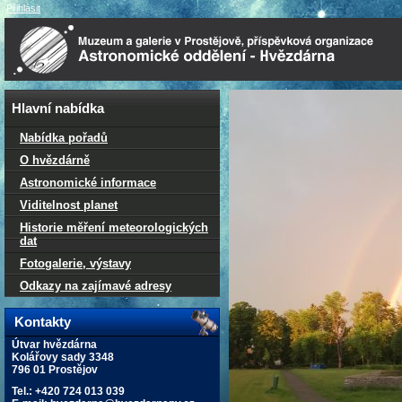
Přihlásit
Hlavní nabídka
Nabídka pořadů
O hvězdárně
Astronomické informace
Viditelnost planet
Historie měření meteorologických
dat
Fotogalerie, výstavy
Odkazy na zajímavé adresy
Kontakty
Útvar hvězdárna
Kolářovy sady 3348
796 01 Prostějov
Tel.: +420 724 013 039