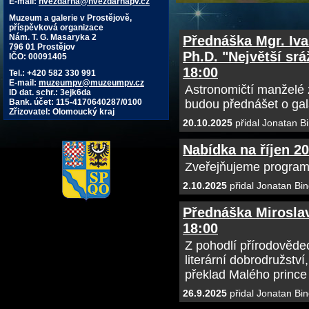
E-mail:
hvezdarna@hvezdarnapv.cz
Muzeum a galerie v Prostějově,
příspěvková organizace
Nám. T. G. Masaryka 2
Přednáška Mgr. Iva
796 01 Prostějov
Ph.D. "Největší srá
IČO: 00091405
18:00
Tel.: +420 582 330 991
E-mail:
muzeumpv@muzeumpv.cz
Astronomičtí manželé
ID dat. schr.: 3ejk6da
Bank. účet: 115-4170640287/0100
budou přednášet o gala
Zřizovatel: Olomoucký kraj
20.10.2025
přidal Jonatan B
Nabídka na říjen 2
Zveřejňujeme program
2.10.2025
přidal Jonatan Bin
Přednáška Miroslav
18:00
Z pohodlí přírodověd
literární dobrodružstv
překlad Malého prince
26.9.2025
přidal Jonatan Bin