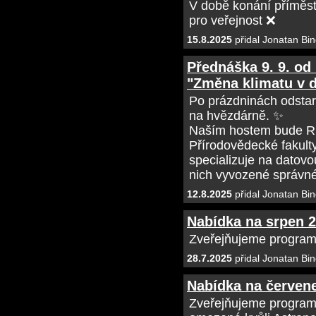
V době konání příměs
pro veřejnost ❌
15.8.2025
přidal Jonatan Bin
Přednáška 9. 9. od
"Změna klimatu v 
Po prázdninách odsta
na hvězdárně. ✨
Naším hostem bude RN
Přírodovědecké fakult
specializuje na datov
nich vyvozené správné
12.8.2025
přidal Jonatan Bin
Nabídka na srpen 
Zveřejňujeme program
28.7.2025
přidal Jonatan Bin
Nabídka na červen
Zveřejňujeme program