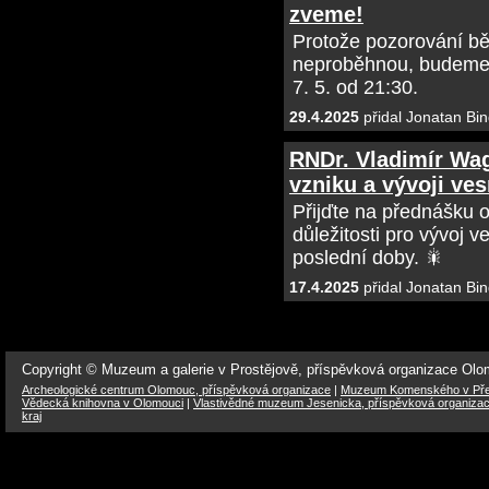
zveme!
Protože pozorování bě
neproběhnou, budeme 
7. 5. od 21:30.
29.4.2025
přidal Jonatan Bin
RNDr. Vladimír Wag
vzniku a vývoji ves
Přijďte na přednášku o
důležitosti pro vývoj 
poslední doby. 🎇
17.4.2025
přidal Jonatan Bin
Copyright © Muzeum a galerie v Prostějově, příspěvková organizace Ol
Archeologické centrum Olomouc, příspěvková organizace
|
Muzeum Komenského v Přer
Vědecká knihovna v Olomouci
|
Vlastivědné muzeum Jesenicka, příspěvková organiza
kraj