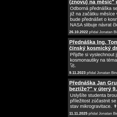
(znovu) na měsíc" u
Odborná přednáška se 
již na začátku měsíce 
bude přednášet o kos
NASA slibuje návrat č
26.10.2022
přidal Jonatan B
Přednáška Ing. Tom
čínský kosmický dra
Přijďte si vyslechnout
kosmonautiky na téma 
🚀.
9.11.2023
přidal Jonatan Bin
Přednáška Jan Grun
beztíže?" v úterý 9
Uslyšíte studenta bro
příležitost zúčastnit s
stav mikrogravitace. 👨
11.11.2025
přidal Jonatan Bi