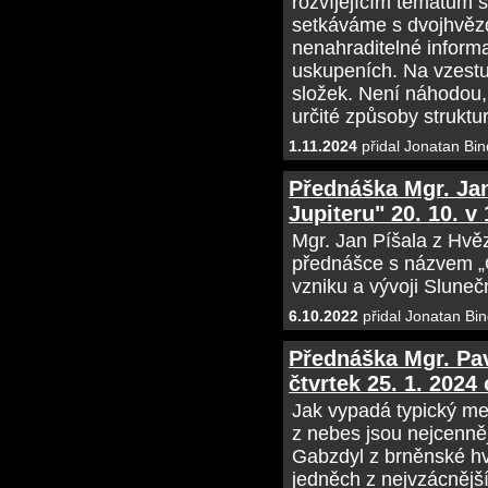
rozvíjejícím tématům s
setkáváme s dvojhvězd
nenahraditelné informa
uskupeních. Na vzestu
složek. Není náhodou
určité způsoby struktu
1.11.2024
přidal Jonatan Bin
Přednáška Mgr. Jan
Jupiteru" 20. 10. v
Mgr. Jan Píšala z Hvě
přednášce s názvem „O
vzniku a vývoji Sluneč
6.10.2022
přidal Jonatan Bin
Přednáška Mgr. Pa
čtvrtek 25. 1. 2024
Jak vypadá typický met
z nebes jsou nejcenně
Gabzdyl z brněnské hv
jedněch z nejvzácnějš