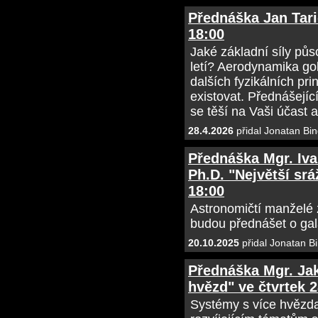
Přednáška Jan Taric
18:00
Jaké základní síly půs
letí? Aerodynamika g
dalších fyzikálních pr
existovat. Přednášející
se těší na Vaši účast 
28.4.2026
přidal Jonatan Bin
Přednáška Mgr. Iva
Ph.D. "Největší srá
18:00
Astronomičtí manželé
budou přednášet o gala
20.10.2025
přidal Jonatan B
Přednáška Mgr. Ja
hvězd" ve čtvrtek 2
Systémy s více hvězda