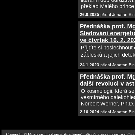
literární dobrodružstv
překlad Malého prince
26.9.2025
přidal Jonatan Bin
Přednáška prof. Mg
Sledování energeti
ve čtvrtek 16. 2. 20
Přijďte si poslechnou
záblesků a jejich dete
24.1.2023
přidal Jonatan Bin
Přednáška prof. Mg
další revoluci v ast
O kosmologii, která s
vesmírného dalekohle
Norbert Werner, Ph.D.
2.10.2024
přidal Jonatan Bin
Copyright © Muzeum a galerie v Prostějově, příspěvková organizace Ol