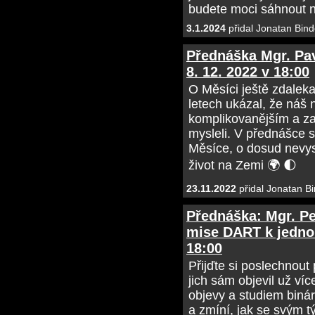
budete moci sáhnout na
3.1.2024
přidal Jonatan Bind
Přednáška Mgr. Pav
8. 12. 2022 v 18:00
O Měsíci ještě zdalek
letech ukázal, že náš
komplikovanějším a za
mysleli. V přednášce 
Měsíce, o dosud nevysv
život na Zemi 🌍 🌓
23.11.2022
přidal Jonatan Bi
Přednáška: Mgr. Pet
mise DART k jednom
18:00
Přijďte si poslechnout
jich sám objevil už v
objevy a studiem binár
a zmíní, jak se svým t