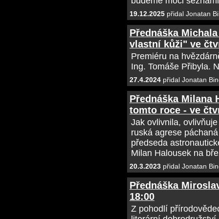
budeme moci seznámit
19.12.2025
přidal Jonatan B
Přednáška Michala 
vlastní kůži" ve čtv
Premiéru na hvězdárně
Ing. Tomáše Přibyla. Ne
27.4.2024
přidal Jonatan Bin
Přednáška Milana H
tomto roce - ve čtv
Jak ovlivnila, ovlivňu
ruská agrese páchaná
předseda astronautick
Milan Halousek na bř
20.3.2023
přidal Jonatan Bin
Přednáška Miroslav
18:00
Z pohodlí přírodověd