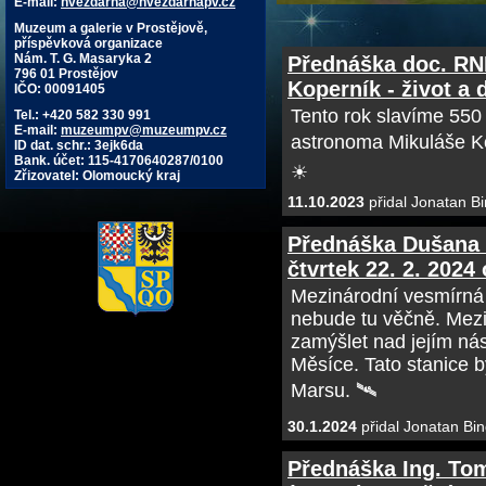
E-mail:
hvezdarna@hvezdarnapv.cz
Muzeum a galerie v Prostějově,
příspěvková organizace
Nám. T. G. Masaryka 2
Přednáška doc. RND
796 01 Prostějov
Koperník - život a d
IČO: 00091405
Tento rok slavíme 550
Tel.: +420 582 330 991
E-mail:
muzeumpv@muzeumpv.cz
astronoma Mikuláše Ko
ID dat. schr.: 3ejk6da
Bank. účet: 115-4170640287/0100
☀
Zřizovatel: Olomoucký kraj
11.10.2023
přidal Jonatan Bi
Přednáška Dušana 
čtvrtek 22. 2. 2024
Mezinárodní vesmírná 
nebude tu věčně. Mezin
zamýšlet nad jejím nás
Měsíce. Tato stanice b
Marsu. 🛰
30.1.2024
přidal Jonatan Bin
Přednáška Ing. Tom