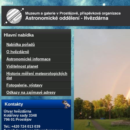
Přihlásit
Hlavní nabídka
Nabídka pořadů
O hvězdárně
Astronomické informace
Viditelnost planet
Historie měření meteorologických
dat
Fotogalerie, výstavy
Odkazy na zajímavé adresy
Kontakty
Útvar hvězdárna
Kolářovy sady 3348
796 01 Prostějov
Tel.: +420 724 013 039