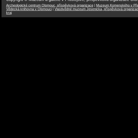
Archeologické centrum Olomouc, příspěvková organizace
|
Muzeum Komenského v Přer
Vědecká knihovna v Olomouci
|
Vlastivědné muzeum Jesenicka, příspěvková organiza
kraj