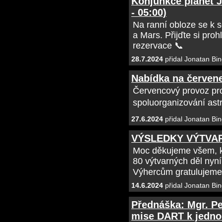
Konjunkce planet Ju
- 05:00)
Na ranní obloze se k s
a Mars. Přijďte si proh
rezervace 📞
28.7.2024
přidal Jonatan Bin
Nabídka na červen
Červencový provoz pr
spoluorganizování ast
27.6.2024
přidal Jonatan Bin
VÝSLEDKY VÝTVA
Moc děkujeme všem, kte
80 výtvarných děl nyní
Výhercům gratulujeme
14.6.2024
přidal Jonatan Bin
Přednáška: Mgr. Pet
mise DART k jednom