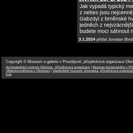
Jak vypadá typický met
z nebes jsou nejcenně
Gabzdyl z brněnské hv
jedněch z nejvzácnějš
budete moci sáhnout na
3.1.2024
přidal Jonatan Bind
Copyright © Muzeum a galerie v Prostějově, příspěvková organizace Ol
Archeologické centrum Olomouc, příspěvková organizace
|
Muzeum Komenského v Přer
Vědecká knihovna v Olomouci
|
Vlastivědné muzeum Jesenicka, příspěvková organiza
kraj