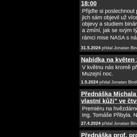
18:00
Přijďte si poslechnout
jich sám objevil už v
objevy a studiem binár
a zmíní, jak se svým t
rámci mise NASA s n
31.5.2024
přidal Jonatan Bin
Nabídka na květen
V květnu nás kromě př
Muzejní noc.
1.5.2024
přidal Jonatan Bind
Přednáška Michala 
vlastní kůži" ve čtv
Premiéru na hvězdárně
Ing. Tomáše Přibyla. Ne
27.4.2024
přidal Jonatan Bin
Přednáška prof. pr