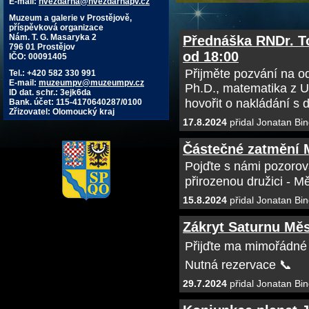
E-mail:
hvezdarna@hvezdarnapv.cz
Muzeum a galerie v Prostějově,
příspěvková organizace
Nám. T. G. Masaryka 2
Přednáška RNDr. To
796 01 Prostějov
od 18:00
IČO: 00091405
Přijměte pozvání na 
Tel.: +420 582 330 991
E-mail:
muzeumpv@muzeumpv.cz
Ph.D., matematika z U
ID dat. schr.: 3ejk6da
hovořit o nakládání s
Bank. účet: 115-4170640287/0100
Zřizovatel: Olomoucký kraj
17.8.2024
přidal Jonatan Bin
Částečné zatmění M
Pojďte s námi pozorova
přirozenou družici - M
15.8.2024
přidal Jonatan Bin
Zákryt Saturnu Měsí
Přijďte ma mimořádné
Nutná rezervace 📞
29.7.2024
přidal Jonatan Bin