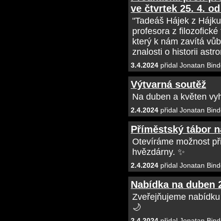
ve čtvrtek 25. 4. o
"Tadeáš Hájek z Hájku
profesora z filozofick
který k nám zavítá vůb
znalosti o historii as
3.4.2024
přidal Jonatan Bind
Výtvarná soutěž
Na duben a květen vyh
2.4.2024
přidal Jonatan Bind
Příměstský tábor 
Otevíráme možnost přih
hvězdárny. ✨
2.4.2024
přidal Jonatan Bind
Nabídka na duben 
Zveřejňujeme nabídku
🌙
2.4.2024
přidal Jonatan Bind