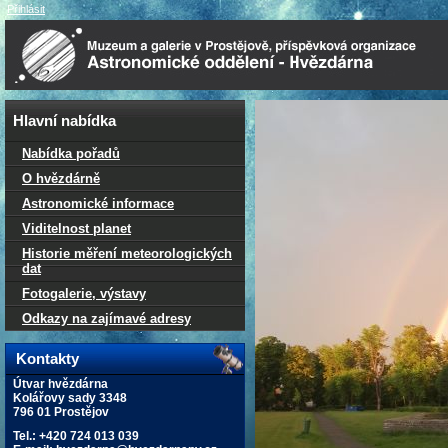
Přihlásit
Hlavní nabídka
Nabídka pořadů
O hvězdárně
Astronomické informace
Viditelnost planet
Historie měření meteorologických
dat
Fotogalerie, výstavy
Odkazy na zajímavé adresy
Kontakty
Útvar hvězdárna
Kolářovy sady 3348
796 01 Prostějov
Tel.: +420 724 013 039